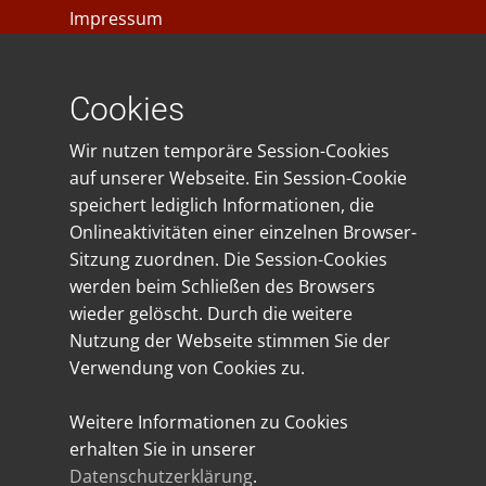
Impressum
Datenschutz
Cookies
Spendenkonto
Wir nutzen temporäre Session-Cookies
IBAN: DE23401545300035028281
auf unserer Webseite. Ein Session-Cookie
BIC: WELADE3WXXX
speichert lediglich Informationen, die
Sparkasse Westmünsterland
Onlineaktivitäten einer einzelnen Browser-
Sitzung zuordnen. Die Session-Cookies
Gefördert von:
werden beim Schließen des Browsers
wieder gelöscht. Durch die weitere
Nutzung der Webseite stimmen Sie der
Verwendung von Cookies zu.
Weitere Informationen zu Cookies
erhalten Sie in unserer
Datenschutzerklärung
.