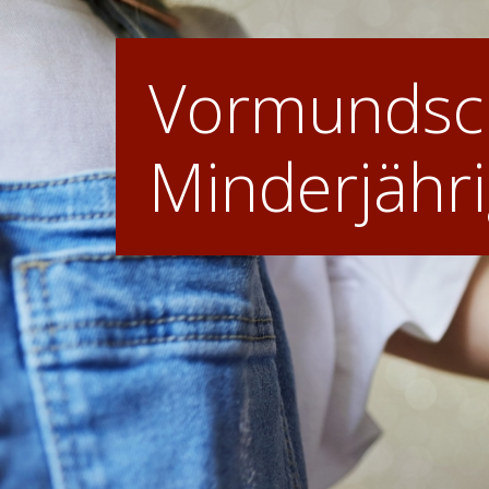
Vormundsch
Minderjähr